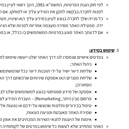
לפי חוק הגנת הפרטיות, התש
לפנות לחברה בבקשה לתקן את המידע עליך או למוחקו. אם ה
כל פנייה שלך לחברה בנוגע לעיון במידע עליך ו/או שינויו,
ידה. מפעילת האתר מסירה מעצמה אחריות לפניות שלא הגיעו א
אם לדעתך האתר פוגע בפרטיות המשתמשים בו ככלל, או בפר
שימוש במידע:
בפרטים אישיים שנמסרו לנו דרך האתר שלנו ייעשה שימוש למט
ניהול האתר;
שליחת דיוור ישיר על ידי תוכנות דיוור ככל שהמשתמש 
הסחורה);
אספקה של מידע סטטיסטי בנוגע למשתמשים שלנו לצד 
פרסום (ובין היתר, Remarketing) – העברת המידע לצדדים שלישיים (גוגל, פייסבוק ועוד) לטובת קידום האתר;
טיפול בבירורים ותלונות שהוגשו על ידכם או נוגעות אל
שמירת האתר מאובטח ומניעת הונאות;
אימות של היענות לתנאי השירות המכתיבים את אופן ה
האתר מתחייב שלא לעשות כל שימוש בפרטים של לקוחותיה ה