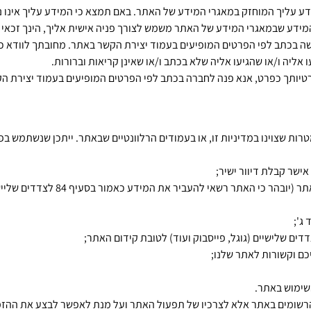
מ"א-1981, הינך רשאי לעיין במידע עליך המוחזק במאגרי המידע של האתר. באם תמצא כי המידע עליך
מידע שבמאגרי המידע של האתר משמש לצורך פניה אישית אליך, הינך זכאי 
 תעשה בכתב לפי הפרטים המופיעים בעמוד יצירת הקשר באתר. מחובתך לוודא כ
ליה ו/או שהגיעו אליה שלא בכתב ו/או שאינן קריאות וברורות.
טיותך כפרט, אנא פנה לחברה בכתב לפי הפרטים המופיעים בעמוד יצירת ה
רות שצוינו במדיניות זו, או בעמודים הרלוונטיים שבאתר. ייתכן שנשתמש 
אישר קבלת דיוור ישיר;
שליחת מוצרים ו/או אספקת שירותים שרכשתם ד
ג';
יכם וקשורות לאתר שלנו;
שימוש באתר.
רשומים באתר אלא לצרכיו של תפעול האתר ועל מנת לאפשר לבצע את ההזמנ