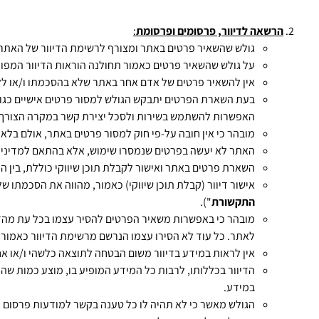
הרשאה לדיוור, פרסומים ופרסומת
:
גולש שהשאיר פרטים באתר ומצורף לרשימת הדיוור של האתר,
על גולש שהשאיר פרטים כאמור תחולנה הוראות הדיוור המפור
אין להשאיר פרטים של אדם אחר באתר שלא בהסכמתו ו/או לל
בעת השארת הפרטים יתבקש הגולש למסור פרטים אישיים כגון: 
האפשרות להשתמש בשירות ולסכל יצירת קשר במקרה הצורך. 
מובהר כי אין חובה על-פי חוק למסור פרטים באתר, אולם בלא ל
האתר לא יעשה בפרטים שנמסרו שימוש, אלא בהתאם למדיניו
השארת פרטים באתר ואישור לקבלת תוכן שיווקי כוללת, בין ה
אישור דיוור (קבלת תוכן שיווקי) כאמור, מהווה את הסכמתו של הגולש ל
התקשורת
").
מובהר כי באפשרות משאיר הפרטים להסיר עצמו בכל עת מהד
לאתר. כל עוד לא הסירו עצמו הנרשם מרשימת הדיוור כאמור,
אין לראות במידע בדיוור משום הבטחה לתוצאה כלשהי ו/או אח
הדיוור בכללותו, לרבות כל המידע המופיע בו, מוצע כמות שהוא, 
במידע.
הגולש מאשר כי לא תהיה לו כל טענה בקשר למודעות פרסום ו