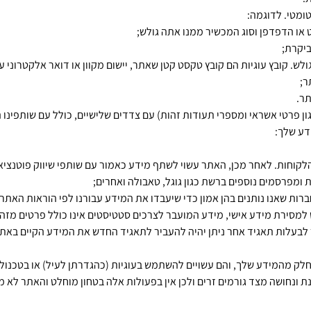
ומטי. לדוגמה:
יקרת;
ש. קובץ עוגיות הם קובץ טקסט קטן שאתר, יישום מקוון או דואר אלקטרוני ע
ר;
תר.
 פרטי אשראי ומספרי תעודות זהות) עם צדדים שלישיים, כולל עם שותפינו הע
דע שלך:
הלקוחות. לאחר מכן, האתר עשוי לשתף מידע כאמור עם שותפי שיווק פוטנציא
 ומפרסמים נוספים ברשת כגון גוגל, טאבולה ואחרים;
רות שאנו נותנים בהן אמון כדי שיעבדו את המידע עבורנו לפי הוראות האתר 
למסירת מידע אישי, מידע המועבר לצרכים סטטיסטים אינו כולל פרטים מזהי
ר לבעלות תאגיד אחר ניתן יהיה להעביר לתאגיד החדש את המידע הקיים באת
חלק מהמידע שלך, והם עשויים להשתמש בעוגיות (כהגדרתן לעיל) או בטכנולו
ת ונחושה מצד גורמים זרים ולכן אין בפעולות אלה בטחון מוחלט והאתר לא מ