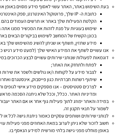
בעת השימוש באתר, האתר עשוי לאסוף מידע מסוים באופן אוט
כתובת ה- IP שלך, פרוטוקול האינטרנט, ספק האינטרנט או הדפדפן וסוג המכשיר ממנו אתה גולש;
הקלטת הפעילות שלך באתר או תרשים העמודים בהם ב
שימוש בעוגיות על מנת לזהות את המכשיר ממנו אתה גול
בכונן הקשיח של המחשב לשימוש בביקורים הבאים באת
מידע שתזין, תשתף או שניתן להשיג מהשימוש שלך בא
אנו עשויים לשתף את המידע האישי שלך (למעט מידע רגיש כגון
דוגמאות לפעולות שנותני שירותים עשויים לבצע הכרוכים במי
לפתח ולתחזק את האתר;
לצבור מידע על לקוחות ו/או גולשים ולשפר את שירות 
שיתוף רשתות חברתיות כגון פייסבוק, אינסטגרם ואחרות
לצרכים סטטיסטים – אנו מספקים מידע אישי לגופים וחב
ומדיניות האתר. ככלל, וככל שלא ניתנה הסכמה מראש 
במידה והאתר ימוזג לתוך פעילות גוף אחר או אם האתר יעבו
לשמור על תנאי תקנון זה.
לנותני שירותים ושותפים עסקיים כאמור ניתנת גישה לכל או ל
חשוב לזכור שלא ניתן לערוב במאת האחוזים מפני פעילות עוינ
באופן מוחלט מפני גישה בלתי מורשית למידע הנאסף בו.