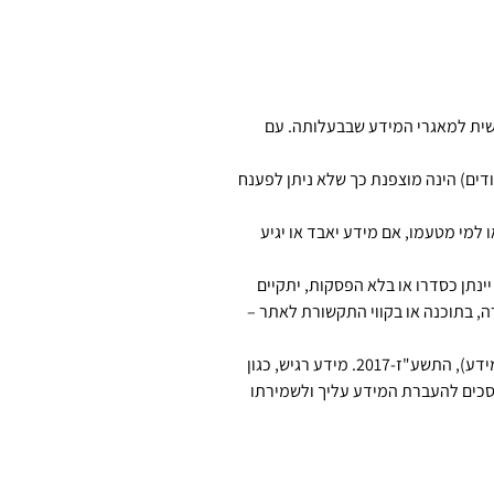
שית למאגרי המידע שבבעלותה. עם
 את העמודים) הינה מוצפנת כך שלא ניתן לפענח
 למי מטעמו, אם מידע יאבד או יגיע
נתן כסדרו או בלא הפסקות, יתקיים
ה, בתוכנה או בקווי התקשורת לאתר –
המידע עליך מאוחסן במאגרי מידע המנוהלים על ידי מפעיל האתר ו/או על ידי צד שלישי מטעמה בכפוף לתקנות הגנת הפרטיות (אבטחת מידע), התשע"ז-2017. מידע רגיש, כגון
סכים להעברת המידע עליך ולשמירתו