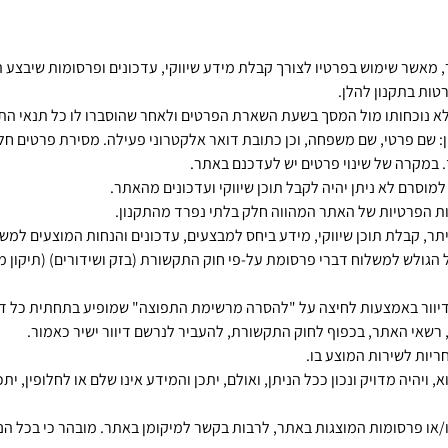
 מאשר שימוש בפרטיו לצורך קבלת מידע שיווקי, עדכונים ופרסומות שיבצע
טות בתקנון להלן.
א נוכחותו מול המסך בשעת השארת הפרטים ולאחר שהוסברו לו כל תנאי התק
שם פרטי, שם משפחה, וכן כתובת דואר אלקטרוני פעילה. מסירת פרטים חלקי
במקרה של שינוי פרטים יש לעדכנם באתר.
מוסרם לא ניתן יהיה לקבל תוכן שיווקי ועדכונים מהאתר.
ת הפרטיות של האתר המהווה חלק בלתי נפרד מהתקנון.
יתר, קבלת תוכן שיווקי, מידע ביחס למבצעים, עדכונים והנחות המוצעים למ
משלוח דברי פרסומת על-פי חוק התקשורת (בזק ושידורים) (תיקון מס' 40) התשס"ח – 2008
יוור באמצעות לחיצה על "להסרה מרשימת התפוצה" שמופיע בתחתית כל דיו
 רשאי האתר, בכפוף לחוק התקשורת, להעביר לנרשם דיוור ישיר כאמור.
ריות לשירות המוצע בו.
ויהיה מדויק ונכון ככל הניתן, ואולם, יתכן והמידע אינו שלם או לחלופין, יתכ
/או פרסומות המוצגות באתר, לרבות בקשר למיקומן באתר. מובהר כי בכל הנ