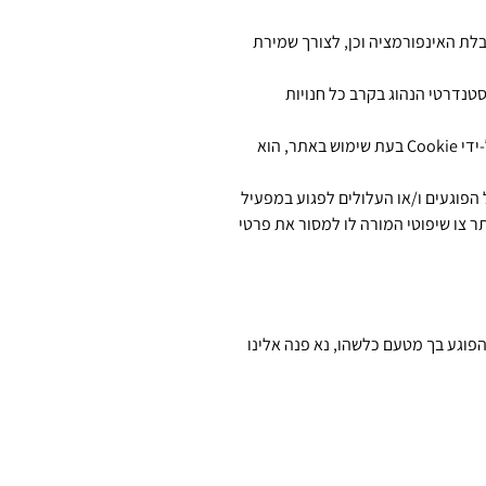
ת האינפורמציה וכן, לצורך שמירת
בייל. מדובר בנוהל סטנדרטי הנהוג בקרב כל חנויות
מפעיל האתר מייחס חשיבות עליונה לאבטחת המידע של לקוחותיה, כל מידע המתקבל באתר, בין אם נמסר על-ידי הלקוח ובין אם נאסף על-ידי Cookie בעת שימוש באתר, הוא
פוגעים ו/או העלולים לפגוע במפעיל
צו שיפוטי המורה לו למסור את פרטי
פוגע בך מטעם כלשהו, נא פנה אלינו