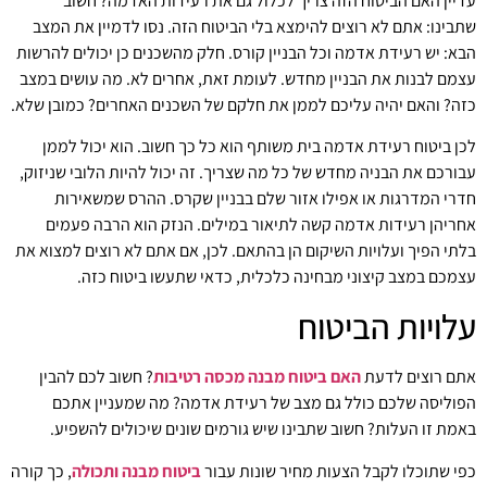
עדיין האם הביטוח הזה צריך לכלול גם את רעידות האדמה? חשוב
שתבינו: אתם לא רוצים להימצא בלי הביטוח הזה. נסו לדמיין את המצב
הבא: יש רעידת אדמה וכל הבניין קורס. חלק מהשכנים כן יכולים להרשות
עצמם לבנות את הבניין מחדש. לעומת זאת, אחרים לא. מה עושים במצב
כזה? והאם יהיה עליכם לממן את חלקם של השכנים האחרים? כמובן שלא.
לכן ביטוח רעידת אדמה בית משותף הוא כל כך חשוב. הוא יכול לממן
עבורכם את הבניה מחדש של כל מה שצריך. זה יכול להיות הלובי שניזוק,
חדרי המדרגות או אפילו אזור שלם בבניין שקרס. ההרס שמשאירות
אחריהן רעידות אדמה קשה לתיאור במילים. הנזק הוא הרבה פעמים
בלתי הפיך ועלויות השיקום הן בהתאם. לכן, אם אתם לא רוצים למצוא את
עצמכם במצב קיצוני מבחינה כלכלית, כדאי שתעשו ביטוח כזה.
עלויות הביטוח
אתם רוצים לדעת
האם ביטוח מבנה מכסה רטיבות
? חשוב לכם להבין
הפוליסה שלכם כולל גם מצב של רעידת אדמה? מה שמעניין אתכם
באמת זו העלות? חשוב שתבינו שיש גורמים שונים שיכולים להשפיע.
כפי שתוכלו לקבל הצעות מחיר שונות עבור
ביטוח מבנה ותכולה
, כך קורה