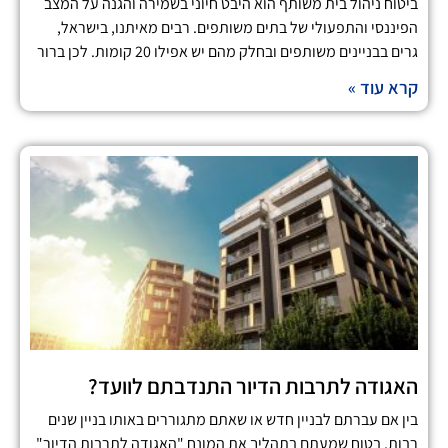
ביטוח ניהול בית משותף הוא היבט חיוני בשמירה והגנה על המצב
הפיננסי והתפעולי של בתים משותפים. רבים מאיתנו, בישראל,
גרים בבניינים משותפים ובחלק מהם יש אפילו 20 קומות. לכן ברור
קרא עוד »
האגודה לתרבות הדיור התנדבתם לוועד?
בין אם עברתם לבניין חדש או שאתם מתגוררים באותו בניין שנים
רבות, בטוח שמעתם בתהליך את המונח "האגודה לתרבות הדיור"