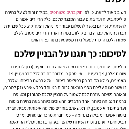
חשוב מאוד לדעת, כי לפי
חוק בתים משותפים
, במידה והוחלט על בחירת
פוליסת ביטוח ועד בתים עבור המבנה שלכם, כלל הדיירים אמורים
להשתתף, וכך גם באשר לתשלום עבור דמי ניהול והאחזקה, ככל שבחירת
חברת הניהול עברה ברוב קולות. במידה ואחד הדיירים מסרב לשלם,
שמורה לכם הזכות לפעול נגדו משפטית בתור נציגי הוועד.
לסיכום: כך תגנו על הבניין שלכם
פוליסת ביטוח ועד בתים אמנם אינה מהווה חובה חוקית (נכון לכתיבת
שורות אלה), אך בעינינו – אין ספק כי מדובר בחובה לכל דבר ועניין. אנו
מאמינים, כי לא מדובר רק בפוליסת ביטוח – אלא ברשת הביטחון שלכם,
זו אשר מגנה עליכם מפני הוצאות גבוהות במיוחד ככל שאירע נזק למבנה,
ובאותה נשימה עוזרת לכם לשמור על הבניין שלכם מתוחזק ומטופח
ברמה הגבוהה ביותר. אחד הדברים החשובים ביותר בעת בחירת ביטוח
ועד בתים הוא כמובן, לוודא שאתם בוחרים פוליסה איכותית מבית חברת
ביטוח אמינה ומובילה בתחומה – כמו חברת מרכז הביטוחים. מרכז
הביטוחים ידועים בזכות השירות שלהם, ובעיקר בזכות יכולת ההתאמה
שלהם לצרכי הוועד. אז אם גם אתם החלטתם שהגיע הזמן לבטח את