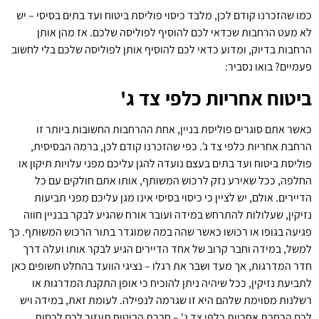
כמו שהזכרנו קודם לכן, מלבד כיסוי פוליסת ביטוח ועד בתים בסיסי – יש
לא מעט הרחבות שכדאי לכם להוסיף לפוליסה שלכם. אז מהן אותן
הרחבות בדיוק, ומדוע כדאי לכם להוסיף אותן לפוליסה שלכם בלי לחשוב
פעמיים? בואו נסביר:
ביטוח אחריות כלפי צד ג'
כאשר אתם סוגרים פוליסת בניין, אחת ההרחבות החשובות ביותר זו
הרחבת אחריות כלפי צד ג'. כפי שהזכרנו קודם לכן, ברמה הבסיסית,
פוליסת ביטוח ועד בתים בעצם נועדה להגן עליכם מפני עלויות תיקון או
החלפה, ככל שאירע נזק לרכוש המשותף, אותו אתם חולקים עם כל
הדיירים. אולם, יש לציין כי כיסוי בסיסי אינו מגן עליכם מפני תביעות
נזיקין, שעלולות להתרחש במידה ועובר אורח שהגיע לבקר בבניין חווה
פגיעה בגופו או רכושו כאשר שהה במה שמוגדר בתור הרכוש המשותף. כך
למשל, במידה וחבר קרוב של אחד הדיירים הגיע לבקר אותו ועלה דרך
חדר המדרגות, אך מעד ושבר את רגלו – נציגי הוועד בהחלט חשופים כאן
לתביעת נזיקין, ככל שיהיה ניתן להוכיח כי אופן התקנת המדרגות או
רשלנות מסוימת שלהם היא זו שגרמה לנפילה. לעומת זאת, במידה ויש
לכם הרחבת אחריות כלפי צד ג' – חברת הביטוח תעזור לכם לכסות