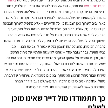
על מנת לנהל את הבית המשותף כמו שצריך עם רכישת פוליסת
ביטוח
בתים משותפים
איכותית – הרי שעליכם להכיר את הזכויות שלכם, בתור
נציגי ועד הבית. קודם כל, חשוב שתדעו כי בחירת הפוליסה עצמה מוגדרת
בתור חלק מהאחריות שלכם. בניגוד לבחירת חברת אחזקה וניהול, אתם
לא חייבים לערוך כאן הצבעה בין כל הדיירים – אלא מספיק לערוך הצבעה
בין נציגי הוועד. אולם, ברוב המוחלט של הבניינים נהוג בכל זאת לערוך
הצבעה לפני שמגבשים בחירה, וזאת על מנת להבטיח את שביעות הרצון
ושיתוף הפעולה של כלל הדיירים. לצד זאת, על מנת להעביר את התשלום
לחברת הביטוח, נהוג לפתוח חשבון בנק שאמור לייצג את הבניין. מבין
נציגי הוועד, נבחר גזבר אחד – שהוא למעשה אחראי על ניהול החשבון
הזה, וכן גם אחראי על איסוף הכסף מהדיירים מדי חודש. הגזבר הוא זה
שמעביר את התשלום לחברת הניהול והאחזקה וחברת הביטוח מדי חודש.
מעבר לכך, חשוב שתדעו כי שמורה לכם הזכות ליצור קשר ישיר עם אנשי
שירות עבור ניהול הרכוש המשותף, במקום לשכור את שירותיה של חברת
ניהול ואחזקה – אם כי כיום הרבה יותר משתלם לעבוד דרך חברה
מסודרת מאשר להשוות בין ספקים ונותני שירות בעצמכם.
כך תתמודדו מול דייר שאינו מוכן
לשלם