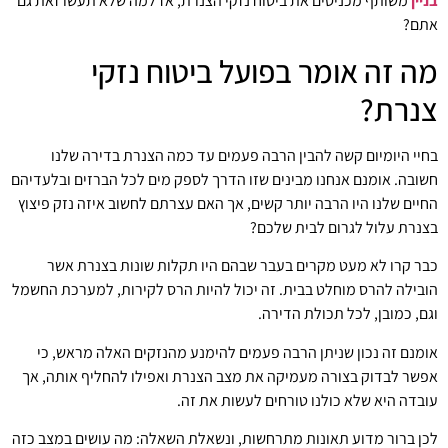
בניין
משותף מכניסים את ביטוח נזקי הצנרת, אז למה שלא תעשו זאת גם
אתם?
מה זה אומר בפועל ביטוח נזקי
צנרת?
בחיי היומיום קשה להבין הרבה פעמים עד כמה הצנרת בדירה שלנו
חשובה. אומנם אנחנו מבינים שזו הדרך לספק מים לכל הברזים ובלעדיהם
החיים שלנו היו הרבה יותר קשים, אך האם עצרתם לחשוב איזה נזק פיצוץ
בצנרת עלול לגרום לבית שלכם?
כבר קרו לא מעט מקרים בעבר שבהם היו תקלות שונות בצנרת אשר
הובילה להרס מוחלט בבית. זה יכול להיות הרס לקירות, למערכת החשמל
וגם, כמובן, לכל תכולת הדירה.
אומנם זה נכון שניתן הרבה פעמים להימנע מהנזקים האלה מראש, כי
אפשר לבדוק בצורה מעמיקה את מצב הצנרת ואפילו להחליף אותה, אך
עובדה היא שלא כולנו טורחים לעשות את זה.
לכן ברור מדוע תאונות מתרחשות, ונשאלת השאלה: מה עושים במצב כזה