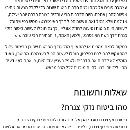
בטלפון על הנושא הזה עם מספר סוכני ביטוח? לא רוצים למצוא את
עצמכם פונים אל כמה וכמה חברות ביטוח שונות כדי לקבל הצעות מחיר?
אפשר להבין אתכם. היום הדברים הרי עובדים בצורה הרבה יותר יעילה,
אז למה שלא ננצל זאת ונעשה הכול דרך האינטרנט? ממש כפי שתוכלו
לעשות היום ביטוח נסיעות לחו"ל אונליין, כך גם תוכלו לעשות ביטוח נזקי
צנרת דרך רשת האינטרנט, ולמען האמת, זו הבחירה הכי טובה שיש.
במקום לצאת מהבית או להתעייף מול עודף הפרטים שסוכן הביטוח עלול
להתעקש לתת לכם בטלפון, תוכלו לעשות הכול בעצמכם. מה שכן, מאוד
מומלץ לא לדחות את הדברים ולטפל בעניין עוד היום, כי אתם לא יודעים
מה יוליד יום ורצוי להיות מוכנים לכל מצב מראש.
שאלות ותשובות
מהו ביטוח נזקי צנרת?
ביטוח נזקי צנרת נועד להגן על מבנה ותכולתו מפני נזקים שנגרמו
כתוצאה מפיצוץ צנרת, דליפה, נזילה או סתימה. הביטוח מכסה את עלויות