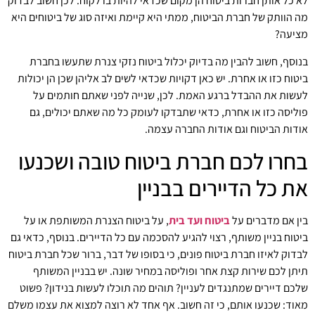
לא כל אותן חברות ביטוח הן מקום שכדאי להיות בו לקוח. לכן חשוב לבדוק
מה הוותק של חברת הביטוח, ממתי היא קיימת ואיזה סוג של ביטוחים היא
מציעה?
בנוסף, חשוב להבין מה בדיוק יכלול ביטוח נזקי צנרת שתעשו בחברת
ביטוח כזו או אחרת. יש כאן דקויות שכדאי לשים לב אליהן שכן הן יכולות
לעשות את ההבדל ברגע האמת. לכן, שנייה לפני שאתם חותמים על
פוליסה כזו או אחרת, כדאי שתבדקו לעומק כל מה שאתם יכולים, גם
אודות הביטוח וגם אודות החברה עצמה.
בחרו לכם חברת ביטוח טובה ושכנעו
את כל הדיירים בבניין
בין אם מדברים על
ביטוח ועד בית
, על ביטוח הצנרת המשותפת או על
ביטוח בניין משותף, רצוי להגיע להסכמה עם כל הדיירים. בנוסף, כדאי גם
לבדוק לאיזו חברת ביטוח פונים, כי בסופו של דבר, ברור שכל חברת ביטוח
תיתן לכם שירות קצת אחר ופוליסה במחיר שונה. יש בבניין המשותף
שלכם דיירים שמתנגדים לעניין? תוהים מה תוכלו לעשות בנידון? פשוט
מאוד: שכנעו אותם, כי זה חשוב. אף אחד לא רוצה למצוא את עצמו משלם