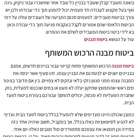
בשונה מעובד קבלן שעובד בבניין כל עובד אחר שתשכרו עבור ניקיון, גינה
ואף בעל מקצוע לעבודה חד פעמית יכול להפגע תוך כדי עבודתו ולכן יש
צורך בביטוח מעבידים. לפעמים סכום התביעה של העובדים עולה על דמי
הביטוח הלאומי שהם אמורים לקבל בעקבות פגיעה תוך כדי עבודה וכאן
בא לידי ביטוי ביטוח המעבידים לשלם את ההפרש.
עוד על הנושא
ביטוח מבנים
ביטוח מבנה הרכוש המשותף
ביטוח מבנה
הרכוש המשותף פחות קריטי עבור בניינים חדשים, אמנם
בבניינים ישנים יש לבטח גם את הבניין עצמו. זהו
סעיף אשר יכסה את
המבנה עצמו מפני מגוון נזקי בלאי ונזקים לא צפויים.
בין אם מדובר בצינור
מים ראשי שהתפוצץ שתיקון יעלה לא מעט או במים שנכנסו למעלית, נזק
שחברת המעליות לא מכסה, יכולים להחסך עבורכם בעזרת ביטוח לוועד
הבית.
כמובן שכולנו היינו מעדיפים שלא להפעיל בכלל ביטוח לוועד הבית ועדיף
לא להגיע לסיטואציות כאלו בכלל, אך במקביל, חשוב שיהיה אחד כזה
במידה וכן תמצאו את עצמכם מתמודדים מול מצבים כאלה יום אחד.
תביעות מסוג זה לרוב מגיעות לסכומים גבוהים מאוד, על כן, רכישת ביטוח