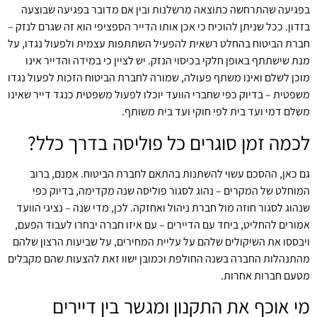
בפגיעה שהתרחשה כתוצאה מרשלנות ובין אם מדובר בפגיעה שבוצעה
בזדון. ככל שניתן להוכיח כי אכן אותו הדייר הספציפי הוא זה שגרם לנזק –
חברת הביטוח בהחלט רשאית להפעיל השתתפות עצמית ולפעול נגדו, על
מנת שישתתף באופן חלקי בכיסוי הנזק. יש לציין כי במידה והדייר אינו
מוכן לשלם ואינו משתף פעולה, שמורה לחברת הביטוח הזכות לפעול נגדו
משפטית – בדיוק כפי שחברי הוועד יוכלו לפעול משפטית כנגד דייר שאינו
משלם דמי ועד בית לפי חוקי ועד בית משותף.
לכמה זמן סוגרים כל פוליסה בדרך כלל?
גם כאן, ההסכם עשוי להשתנות בהתאם לחברת הביטוח. אמנם, ברוב
המוחלט של המקרים – נהוג לסגור פוליסה שנה מקדימה, בדיוק כפי
שנהוג לסגור חוזה מול חברת ניהול ואחזקה. לכן, מדי שנה – נציגי הוועד
אמורים להחליט, ביחד עם הדיירים – עם איזו חברה יבחרו לעבוד הפעם,
ויבססו את השיקולים שלהם על עליית המחירים, על שביעות הרצון שלהם
מהתנהלות החברה בשנה החולפת וכמובן ישוו זאת להצעות שהם מקבלים
מטעם חברות אחרות.
מי אוכף את התקנון ומגשר בין דיירים