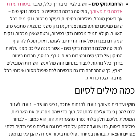
הרחבת נזקי מים –
חשוב לציין כי בדרך כלל, מלבד
ביטוח רעידת
אדמה בית משותף
, פוליסה ברמה הבסיסית כן מכסה נזקי מים –
אך באופן מוגבל. פוליסות בסיסיות בעיקר מכסות נזקי מים ככל
שהם מגיעים מהתפוצצות צנרת, או נזק משני כתוצאה מתנאי מזג
האוויר. הן לא תמיד מכסות נזקי רטיבות, ובטח שאינן מכסות נזקים
שמקורם בצנרת של אחד הדיירים. לעומת זאת, תוכלו להוסיף
לפוליסה שלכם הרחבת נזקי מים – אשר מגנה עליכם מפני עלויות
התיקון של נזקי מים ורטיבות באופן גורף. בנוסף, חברות ביטוח
בדרך כלל נוהגות לעבוד בתחום הזה מול אנשי השירות המובילים
בארץ, כך שההרחבה הזו גם מבטיחה לכם טיפול מסור ואיכותי בכל
עת בה תצטרכו זאת.
כמה מילים לסיום
חוקי ועד בית משותף נועדו להנחות אתכם, נציגי הוועד – ונועדו לעזור
לכם להבין כיצד עליכם להתנהל, תוך כדי שהם מפרטים את האחריות
המוטלת עליכם. חלק בלתי נפרד מהאחריות הזו, הוא כמובן – לבחור
פוליסת ביטוח, כזו שנועדה להגן על הדיירים וגם עליכם מפני נזקים בלתי
צפויים והוצאות גבוהות במיוחד. פוליסת ביטוח אמורה להגן עליכם מפני