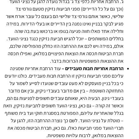
ג'. הרחבת אחריות כלפי צד ג' בגדול נועדה להגן על נציגי הוועד
(וכך גם על כל הדיירים) מפני תביעות נזיקין מטעם גורמי צד
שלישי, כאשר אותם גורמי צד שלישי הם בעצם כל עובר אורח אשר
מגיע לבקר בבניין ואינו נמנה בין הדיירים או בעלי הדירות. במידה
וחלילה אחד מאלו חווה פגיעה בגופו או ברכושו בעת בה שהה
בחללים המשותפים – יוכל להגיש תביעת נזיקין כנגד נציגי הוועד.
אולם, במידה ויש לכם את ההרחבה הזו כחלק מהפוליסה שלכם,
חברת הביטוח תכסה את הוצאות הפיצויים במלואן, ואפילו תכסה
את ההוצאות המשפטיות הכרוכות בדבר.
הרחבת אחריות חבות מעבידים –
עוד הרחבת אחריות שמגינה
עליכם מפני תביעות נזיקין זו הרחבת חבות מעבידים. כולנו יודעים
כי בכל בניין מועסקים לא מעט עובדים שנועדו לסייע לשמור על
התחזוקה השוטפת – בין אם מדובר בעובדי ניקיון, ובין אם מדובר
בעובדי גינון. הבעיה היא, שאותם עובדים חשופים לפגיעות גם הם,
וכאשר זה קורה – גם כאן, נציגי הוועד חשופים לתביעת נזיקין, וזאת
בגלל שהאחריות עליהם, המפורטת במסגרת חוקי ועד בית משותף
– מוטלת על נציגי הוועד. לשם כך נוצרה ההרחבה הזו, להגן על
חברי הוועד מפני תביעות כאלו. גם כאן, חברת הביטוח מכסה את
ההוצאות במלואן, לרבות עלויות משפטיות.