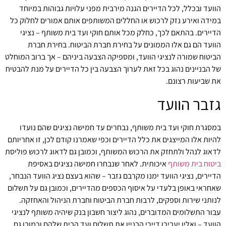
הוועד ובכלל, לכל הדיירים הגנה מירבית מפני עלויות גבוהות במיוחד
במידה ואירע נזק לרכוש או החללים המשותפים אותם אמורים לחלוק כל
הדיירים. בהתאם לכך, כחלק מכל אותם חוקי ועד בית משותף – נציגי
הוועד הם גם אלו הממונים על בחירת חברת הביטוח. בחירת חברת
הביטוח שמורה לנציגי הוועד, ומספיקה הצבעה ביניהם – אך ברוב המוחלט
של הבניינים נהוג בכל זאת לערוך הצבעה בין כל הדיירים על מנת להבטיח
את שביעות רצונם.
גזבר הוועד
במסגרת חוקי ועד בית משותף, נבחרים עד חמישה נציגים שהם נועדו
להיות אלו המייצגים את כלל הדיירים וכפי שאמרנו קודם לכן, זו אחריותם
לדאוג לנהל ולתחזק את הרכוש המשותף, וכמובן גם לדאוג לרכוש פוליסת
ביטוח בית משותף
איכותית. לאחר שנבחרו חמישה נציגים באסיפת
הדיירים, נציגי הוועד ימנו מקרבם גזבר – שהוא בעצם נציג הוועד הנבחר,
שאחראי באופן בלעדי על איסוף הכספים מהדיירים, וכמובן גם על תשלום
לנותני שירות וספקים, לרבות חברת הביטוח וחברת הניהול והאחזקה.
עבור התשלומים המדוברים, נהוג ליצור חשבון בנק שיהיה משותף לנציגי
הוועד – ואליו יעבירו דיירי הבניין את תשלום ועד הבית שלהם וכמובן גם