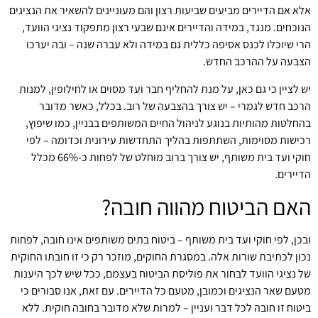
אלא אם הדיירים מביעים שביעות רצון והם מעוניינים להשאיר את הנציגים
הנוכחים. מנגד, במידה והדיירים אינם שבעי רצון מתפקוד נציגי הוועד,
הרי שיוכלו לכנס אסיפה כללית גם במידה ולא עברה שנה – ובה יערכו
הצבעה על ההרכב החדש.
יש לציין כי גם כאן, על מנת להחליף חבר ועד מסוים או לחילופין, למנות
הרכב חדש לגמרי – יש צורך בהצבעה של רוב. בכלל, כאשר מדובר
בהחלטות מהותיות בנוגע לניהול החיים המשותפים בבניין, כמו שיפוץ,
רכישות מסוימות, השתתפות בהליך התחדשות עירונית וכדומה – לפי
חוקי ועד בית משותף, יש צורך ברוב מוחלט של לפחות כ-66% מכלל
הדיירים.
האם הביטוח מהווה חובה?
ובכן, לפי חוקי ועד בית משותף – ביטוח בתים משותפים אינו חובה, לפחות
נכון לכתיבת שורות אלה. במסגרת החוקים, מוזכר רק כי זו חובתו החוקית
של נציגי הוועד לבחור את פוליסת הביטוח בעצמם, ככל שיש לכך היענות
מטעם שאר הנציגים וכמובן, מטעם כל הדיירים. עם זאת, אנו סבורים כי
ביטוח זו חובה לכל דבר ועניין – למרות שלא מדובר בחובה חוקית. ללא